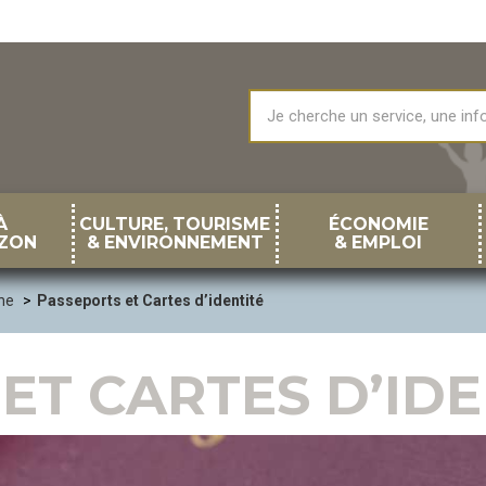
À
CULTURE, TOURISME
ÉCONOMIE
ZON
& ENVIRONNEMENT
& EMPLOI
ne
Passeports et Cartes d’identité
ET CARTES D’IDE