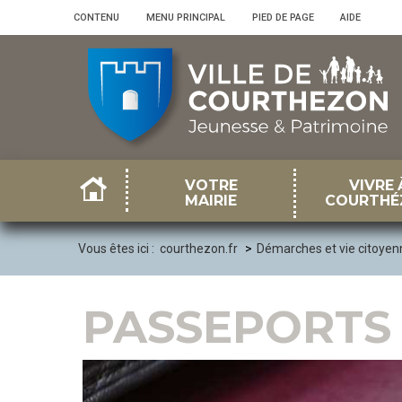
Panneau de gestion des cookies
CONTENU
•
MENU PRINCIPAL
•
PIED DE PAGE
•
AIDE
VOTRE
VIVRE 
MAIRIE
COURTHÉ
Vous êtes ici :
courthezon.fr
Démarches et vie citoyen
PASSEPORTS 