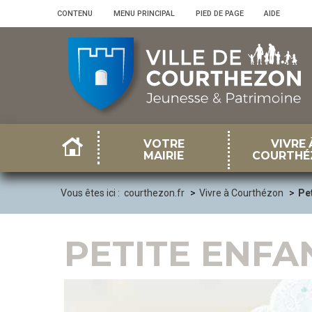
Panneau de gestion des cookies
CONTENU
•
MENU PRINCIPAL
•
PIED DE PAGE
•
AIDE
VOTRE
VIVRE 
MAIRIE
COURTHÉ
Vous êtes ici :
courthezon.fr
Vivre à Courthézon
Pe
PETITE ENFA