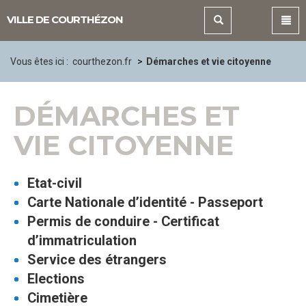
Panneau de gestion des cookies
VILLE DE COURTHÉZON
Vous êtes ici :
courthezon.fr
Démarches et vie citoyenne
DÉMARCHES ET
VIE CITOYENNE
Etat-civil
Carte Nationale d’identité - Passeport
Permis de conduire - Certificat
d’immatriculation
Service des étrangers
Elections
Cimetière