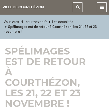
Panneau de gestion des cookies
VILLE DE COURTHÉZON
Vous êtes ici :
courthezon.fr
Les actualités
Spélimages est de retour à Courthézon, les 21, 22 et 23
novembre !
SPÉLIMAGES
EST DE RETOUR
À
COURTHÉZON,
LES 21, 22 ET 23
NOVEMBRE !