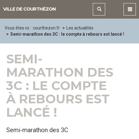
Panneau de gestion des cookies
VILLE DE COURTHÉZON
Vous êtes ici :
courthezon.fr
Les actualités
Semi-marathon des 3C : le compte à rebours est lancé !
SEMI-
MARATHON DES
3C : LE COMPTE
À REBOURS EST
LANCÉ !
Semi-marathon des 3C