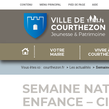
Panneau de gestion des cookies
CONTENU
•
MENU PRINCIPAL
•
PIED DE PAGE
•
AIDE
VOTRE
VIVRE 
MAIRIE
COURTHÉ
Vous êtes ici :
courthezon.fr
Les actualités
Semaine 
SEMAINE NAT
ENFANCE – C