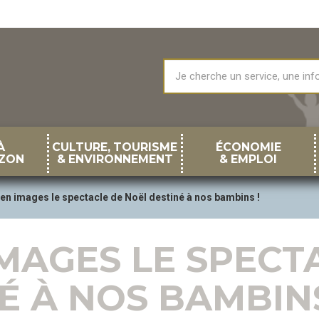
À
CULTURE, TOURISME
ÉCONOMIE
ZON
& ENVIRONNEMENT
& EMPLOI
 en images le spectacle de Noël destiné à nos bambins !
IMAGES LE SPECT
É À NOS BAMBINS