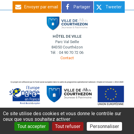
Envoyer par email
Partager
Tweeter
HÔTEL DE VILLE
Parc Val Seille
84350 Courthézon
Tél. : 04 90 70 72 06
Contact
Ce site utilise des cookies et vous donne le contrôle sur
ceux que vous souhaitez activer
MENTIONS LÉGALES
DONNÉES PERSONNELLES
CONTACT
Tout accepter
Tout refuser
Personnaliser
AIDE ET ACCESSIBILITÉ
PLAN DE SITE