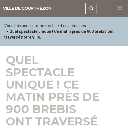
Panneau de gestion des cookies
VILLE DE COURTHÉZON
Vous êtes ici :
courthezon.fr
Les actualités
Quel spectacle unique ! Ce matin près de 900 brebis ont
traversé notre ville.
QUEL
SPECTACLE
UNIQUE ! CE
MATIN PRÈS DE
900 BREBIS
ONT TRAVERSÉ