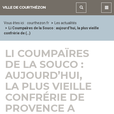
Panneau de gestion des cookies
VILLE DE COURTHÉZON
Vous êtes ici :
courthezon.fr
Les actualités
Li Coumpaïres de la Souco : aujourd’hui, la plus vieille
confrérie de (…)
LI COUMPAÏRES
DE LA SOUCO :
AUJOURD’HUI,
LA PLUS VIEILLE
CONFRÉRIE DE
PROVENCE A