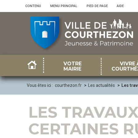
Panneau de gestion des cookies
CONTENU
•
MENU PRINCIPAL
•
PIED DE PAGE
•
AIDE
VOTRE
VIVRE 
MAIRIE
COURTHÉ
Vous êtes ici :
courthezon.fr
Les actualités
Les trav
LES TRAVAUX
CERTAINES R