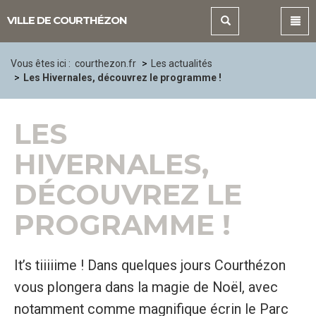
Panneau de gestion des cookies
VILLE DE COURTHÉZON
Vous êtes ici :
courthezon.fr
Les actualités
Les Hivernales, découvrez le programme !
LES
HIVERNALES,
DÉCOUVREZ LE
PROGRAMME !
It’s tiiiiime ! Dans quelques jours Courthézon
vous plongera dans la magie de Noël, avec
notamment comme magnifique écrin le Parc