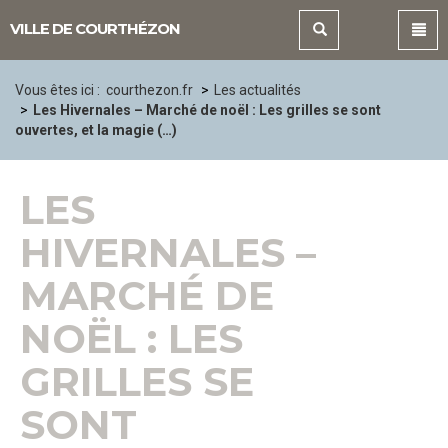
Panneau de gestion des cookies
VILLE DE COURTHÉZON
Vous êtes ici :
courthezon.fr
Les actualités
Les Hivernales – Marché de noël : Les grilles se sont
ouvertes, et la magie (…)
LES
HIVERNALES –
MARCHÉ DE
NOËL : LES
GRILLES SE
SONT