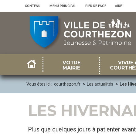
Panneau de gestion des cookies
CONTENU
•
MENU PRINCIPAL
•
PIED DE PAGE
•
AIDE
VOTRE
VIVRE 
MAIRIE
COURTHÉ
Vous êtes ici :
courthezon.fr
Les actualités
Les Hiv
LES HIVERNAL
Plus que quelques jours à patienter avant