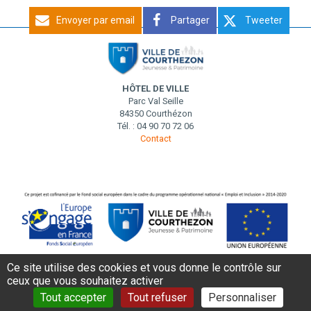
Envoyer par email
Partager
Tweeter
HÔTEL DE VILLE
Parc Val Seille
84350 Courthézon
Tél. : 04 90 70 72 06
Contact
Ce site utilise des cookies et vous donne le contrôle sur
ceux que vous souhaitez activer
MENTIONS LÉGALES
DONNÉES PERSONNELLES
CONTACT
Tout accepter
Tout refuser
Personnaliser
AIDE ET ACCESSIBILITÉ
PLAN DE SITE