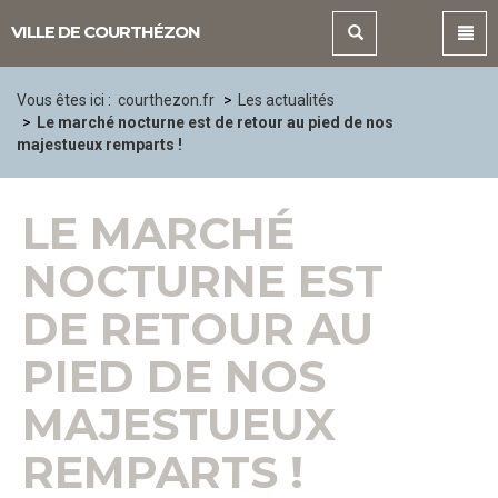
Panneau de gestion des cookies
VILLE DE COURTHÉZON
Vous êtes ici :
courthezon.fr
Les actualités
Le marché nocturne est de retour au pied de nos
majestueux remparts !
LE MARCHÉ
NOCTURNE EST
DE RETOUR AU
PIED DE NOS
MAJESTUEUX
REMPARTS !