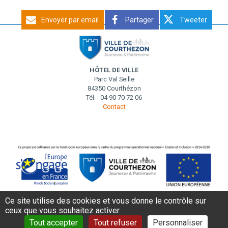
Envoyer par email
Partager
Tweeter
HÔTEL DE VILLE
Parc Val Seille
84350 Courthézon
Tél. : 04 90 70 72 06
Contact
Ce site utilise des cookies et vous donne le contrôle sur
ceux que vous souhaitez activer
MENTIONS LÉGALES
DONNÉES PERSONNELLES
CONTACT
Tout accepter
Tout refuser
Personnaliser
AIDE ET ACCESSIBILITÉ
PLAN DE SITE