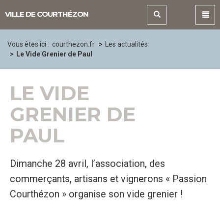
Panneau de gestion des cookies
VILLE DE COURTHÉZON
Vous êtes ici :
courthezon.fr
Les actualités
Le Vide Grenier de Paul
LE VIDE
GRENIER DE
PAUL
Dimanche 28 avril, l’association, des
commerçants, artisans et vignerons « Passion
Courthézon » organise son vide grenier !