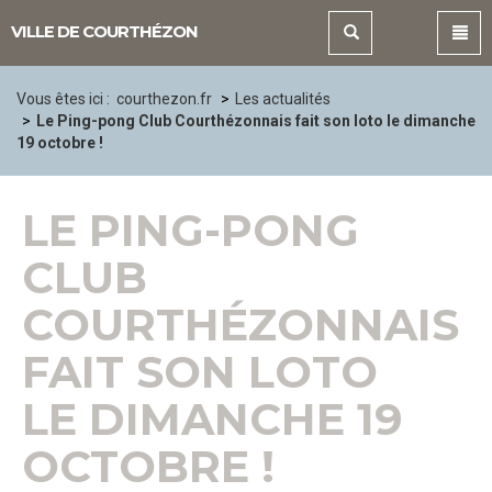
Panneau de gestion des cookies
VILLE DE COURTHÉZON
Vous êtes ici :
courthezon.fr
Les actualités
Le Ping-pong Club Courthézonnais fait son loto le dimanche
19 octobre !
LE PING-PONG
CLUB
COURTHÉZONNAIS
FAIT SON LOTO
LE DIMANCHE 19
OCTOBRE !