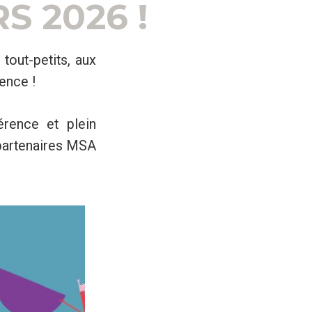
S 2026 !
out-petits, aux
ence !
érence et plein
 partenaires MSA