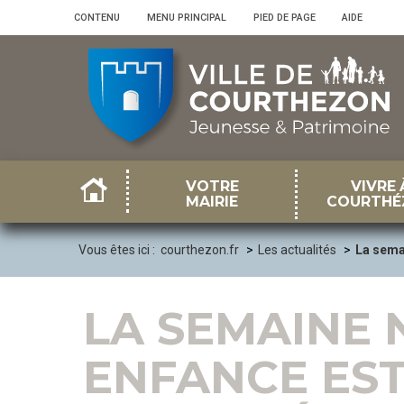
Panneau de gestion des cookies
CONTENU
•
MENU PRINCIPAL
•
PIED DE PAGE
•
AIDE
VOTRE
VIVRE 
MAIRIE
COURTHÉ
Vous êtes ici :
courthezon.fr
Les actualités
La semai
LA SEMAINE 
ENFANCE EST