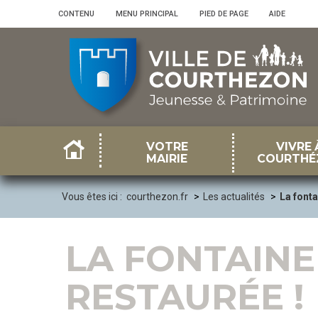
Panneau de gestion des cookies
CONTENU
•
MENU PRINCIPAL
•
PIED DE PAGE
•
AIDE
VOTRE
VIVRE 
MAIRIE
COURTHÉ
Vous êtes ici :
courthezon.fr
Les actualités
La fonta
LA FONTAINE
RESTAURÉE !