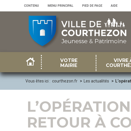
Panneau de gestion des cookies
CONTENU
•
MENU PRINCIPAL
•
PIED DE PAGE
•
AIDE
VOTRE
VIVRE 
MAIRIE
COURTHÉ
Vous êtes ici :
courthezon.fr
Les actualités
L’opéra
L’OPÉRATION
RETOUR À CO