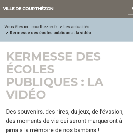
Panneau de gestion des cookies
VILLE DE COURTHÉZON
Vous êtes ici :
courthezon.fr
Les actualités
Kermesse des écoles publiques : la vidéo
KERMESSE DES
ÉCOLES
PUBLIQUES : LA
VIDÉO
Des souvenirs, des rires, du jeux, de l’évasion,
des moments de vie qui seront marqueront à
jamais la mémoire de nos bambins !