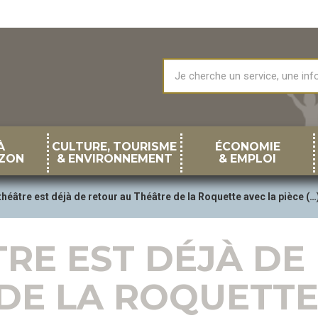
À
CULTURE, TOURISME
ÉCONOMIE
ZON
& ENVIRONNEMENT
& EMPLOI
 théâtre est déjà de retour au Théâtre de la Roquette avec la pièce (…
ÂTRE EST DÉJÀ D
DE LA ROQUETTE