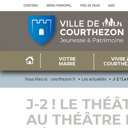
Panneau de gestion des cookies
CONTENU
•
MENU PRINCIPAL
•
PIED DE PAGE
•
AIDE
VOTRE
VIVRE 
MAIRIE
COURTHÉ
Vous êtes ici :
courthezon.fr
Les actualités
J-2 ! Le
J-2 ! LE THÉ
AU THÉÂTRE 