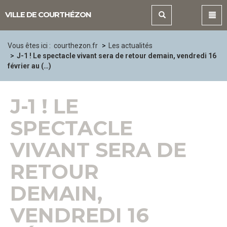
Panneau de gestion des cookies
VILLE DE COURTHÉZON
Vous êtes ici :
courthezon.fr
Les actualités
J-1 ! Le spectacle vivant sera de retour demain, vendredi 16
février au (…)
J-1 ! LE
SPECTACLE
VIVANT SERA DE
RETOUR
DEMAIN,
VENDREDI 16