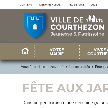
Panneau de gestion des cookies
CONTENU
•
MENU PRINCIPAL
•
PIED DE PAGE
•
AIDE
VOTRE
VIVRE 
MAIRIE
COURTHÉ
Vous êtes ici :
courthezon.fr
Les actualités
Fête aux
FÊTE AUX JAR
Dans un peu moins d’une semaine ça sera 