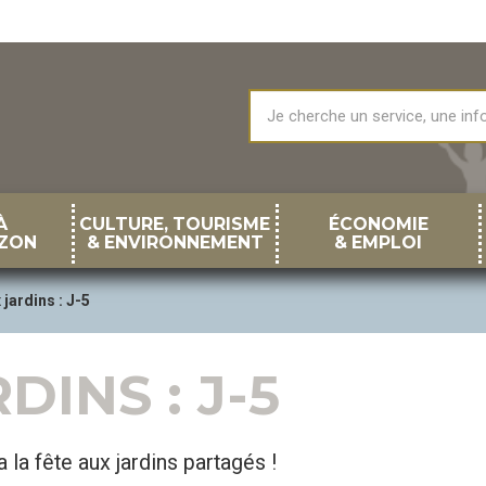
À
CULTURE, TOURISME
ÉCONOMIE
ZON
& ENVIRONNEMENT
& EMPLOI
 jardins : J-5
DINS : J-5
la fête aux jardins partagés !