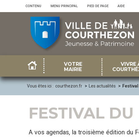
Panneau de gestion des cookies
CONTENU
•
MENU PRINCIPAL
•
PIED DE PAGE
•
AIDE
VOTRE
VIVRE 
MAIRIE
COURTHÉ
Vous êtes ici :
courthezon.fr
Les actualités
Festival
FESTIVAL DU
A vos agendas, la troisième édition du F