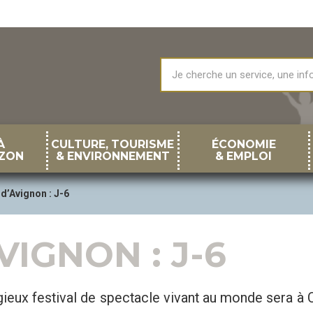
À
CULTURE, TOURISME
ÉCONOMIE
ZON
& ENVIRONNEMENT
& EMPLOI
 d’Avignon : J-6
VIGNON : J-6
gieux festival de spectacle vivant au monde sera à