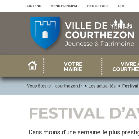
Panneau de gestion des cookies
CONTENU
•
MENU PRINCIPAL
•
PIED DE PAGE
•
AIDE
VOTRE
VIVRE 
MAIRIE
COURTHÉ
Vous êtes ici :
courthezon.fr
Les actualités
Festival
FESTIVAL D’A
Dans moins d’une semaine le plus presti