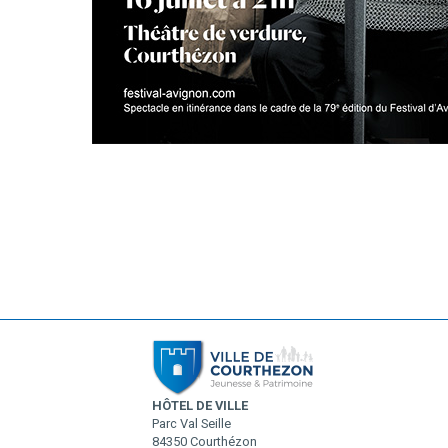
HÔTEL DE VILLE
Parc Val Seille
84350 Courthézon