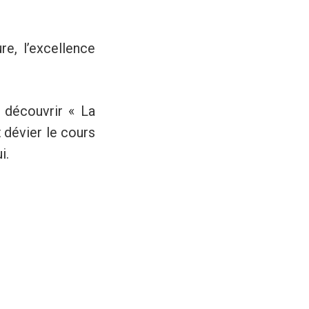
e, l’excellence
z découvrir « La
t dévier le cours
i.