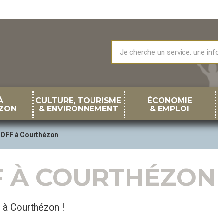
À
CULTURE, TOURISME
ÉCONOMIE
ZON
& ENVIRONNEMENT
& EMPLOI
l OFF à Courthézon
F À COURTHÉZON
s à Courthézon !