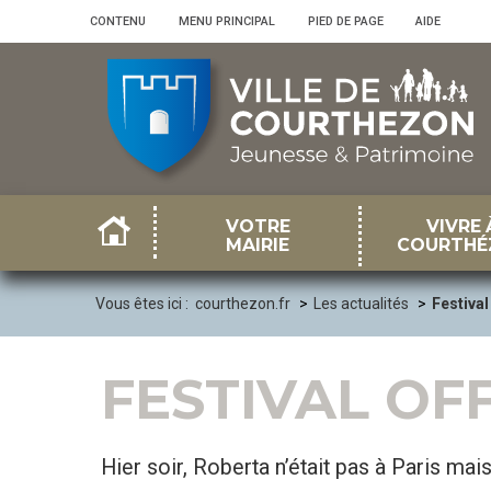
Panneau de gestion des cookies
CONTENU
•
MENU PRINCIPAL
•
PIED DE PAGE
•
AIDE
VOTRE
VIVRE 
MAIRIE
COURTHÉ
Vous êtes ici :
courthezon.fr
Les actualités
Festiva
FESTIVAL OF
Hier soir, Roberta n’était pas à Paris mai