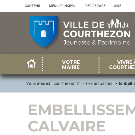
Panneau de gestion des cookies
CONTENU
•
MENU PRINCIPAL
•
PIED DE PAGE
•
AIDE
VOTRE
VIVRE 
MAIRIE
COURTHÉ
Vous êtes ici :
courthezon.fr
Les actualités
Embelli
EMBELLISSE
CALVAIRE