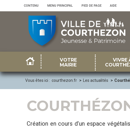
Panneau de gestion des cookies
CONTENU
•
MENU PRINCIPAL
•
PIED DE PAGE
•
AIDE
VOTRE
VIVRE 
MAIRIE
COURTHÉ
Vous êtes ici :
courthezon.fr
Les actualités
Courthé
COURTHÉZON
Création en cours d’un espace végétali