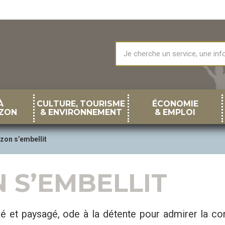
À
CULTURE, TOURISME
ÉCONOMIE
ZON
& ENVIRONNEMENT
& EMPLOI
zon s’embellit
 S’EMBELLIT
sé et paysagé, ode à la détente pour admirer la c