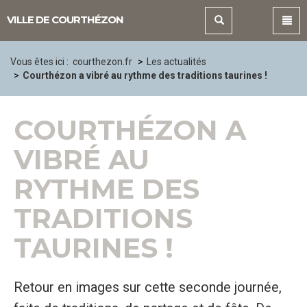
Panneau de gestion des cookies
VILLE DE COURTHÉZON
Vous êtes ici :
courthezon.fr
Les actualités
Courthézon a vibré au rythme des traditions taurines !
COURTHÉZON A
VIBRÉ AU
RYTHME DES
TRADITIONS
TAURINES !
Retour en images sur cette seconde journée,