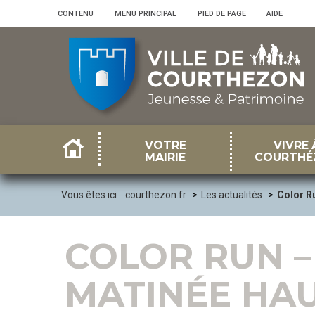
Panneau de gestion des cookies
CONTENU
•
MENU PRINCIPAL
•
PIED DE PAGE
•
AIDE
VOTRE
VIVRE 
MAIRIE
COURTHÉ
Vous êtes ici :
courthezon.fr
Les actualités
Color Ru
COLOR RUN –
MATINÉE HAU