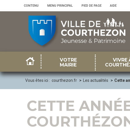
Panneau de gestion des cookies
CONTENU
•
MENU PRINCIPAL
•
PIED DE PAGE
•
AIDE
VOTRE
VIVRE 
MAIRIE
COURTHÉ
Vous êtes ici :
courthezon.fr
Les actualités
Cette an
CETTE ANNÉE
COURTHÉZON 