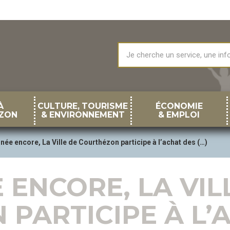
À
CULTURE, TOURISME
ÉCONOMIE
ZON
& ENVIRONNEMENT
& EMPLOI
née encore, La Ville de Courthézon participe à l’achat des (…)
 ENCORE, LA VIL
PARTICIPE À L’