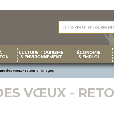
À
CULTURE, TOURISME
ÉCONOMIE
ZON
& ENVIRONNEMENT
& EMPLOI
ie des vœux - retour en images
ES VŒUX - RET