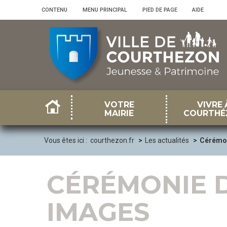
Panneau de gestion des cookies
CONTENU
•
MENU PRINCIPAL
•
PIED DE PAGE
•
AIDE
VOTRE
VIVRE 
MAIRIE
COURTHÉ
Vous êtes ici :
courthezon.fr
Les actualités
Cérémon
CÉRÉMONIE D
IMAGES