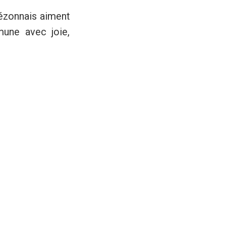
hézonnais aiment
mune avec joie,