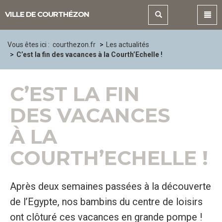
Panneau de gestion des cookies
VILLE DE COURTHÉZON
Vous êtes ici :
courthezon.fr
Les actualités
C’est la fin des vacances à la Courth’Echelle !
C’EST LA FIN
DES VACANCES
À LA
COURTH’ECHELLE !
Après deux semaines passées à la découverte
de l’Egypte, nos bambins du centre de loisirs
ont clôturé ces vacances en grande pompe !