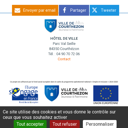
Envoyer par email
Partager
Tweeter
HÔTEL DE VILLE
Parc Val Seille
84350 Courthézon
Tél. : 04 90 70 72 06
Contact
Ce site utilise des cookies et vous donne le contrôle sur
ceux que vous souhaitez activer
MENTIONS LÉGALES
DONNÉES PERSONNELLES
CONTACT
Tout accepter
Tout refuser
Personnaliser
AIDE ET ACCESSIBILITÉ
PLAN DE SITE