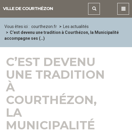
Panneau de gestion des cookies
VILLE DE COURTHÉZON
Vous êtes ici :
courthezon.fr
Les actualités
C’est devenu une tradition à Courthézon, la Municipalité
accompagne ses (…)
C’EST DEVENU
UNE TRADITION
À
COURTHÉZON,
LA
MUNICIPALITÉ