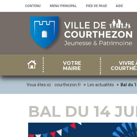
Panneau de gestion des cookies
CONTENU
•
MENU PRINCIPAL
•
PIED DE PAGE
•
AIDE
VOTRE
VIVRE 
MAIRIE
COURTHÉ
Vous êtes ici :
courthezon.fr
Les actualités
Bal du 1
BAL DU 14 JU