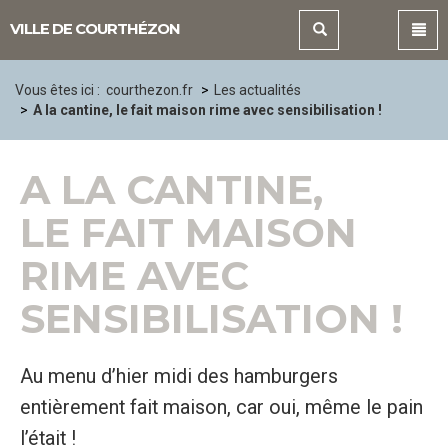
Panneau de gestion des cookies
VILLE DE COURTHÉZON
Vous êtes ici :
courthezon.fr
Les actualités
A la cantine, le fait maison rime avec sensibilisation !
A LA CANTINE,
LE FAIT MAISON
RIME AVEC
SENSIBILISATION !
Au menu d’hier midi des hamburgers
entièrement fait maison, car oui, même le pain
l’était !