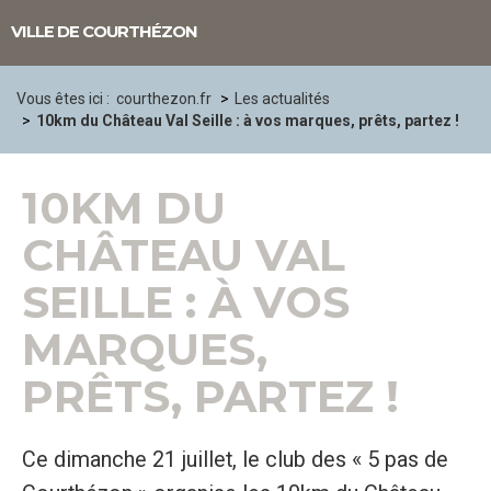
Panneau de gestion des cookies
VILLE DE COURTHÉZON
Vous êtes ici :
courthezon.fr
Les actualités
10km du Château Val Seille : à vos marques, prêts, partez !
10KM DU
CHÂTEAU VAL
SEILLE : À VOS
MARQUES,
PRÊTS, PARTEZ !
Ce dimanche 21 juillet, le club des « 5 pas de