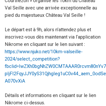
Courthézon » organise les 10km du Château
Val Seille avec une arrivée exceptionnelle au
pied du majestueux Château Val Seille !
Le départ est à 9h, alors n’attendez plus et
inscrivez-vous dès maintenant via l’application
Nikrome en cliquant sur le lien suivant :
https://www.njuko.net/10km-valseille-
2024/select_competition?
fbclid=IwZXh0bgNhZW0CMTAAAR0rcvm80nYv7
pIjFI2FqyJJY0yS31QjhgIeg1uC0v44_aem_0odSe
A070vXiA
Détails et informations en cliquant sur le lien
Nikrome ci-dessus.